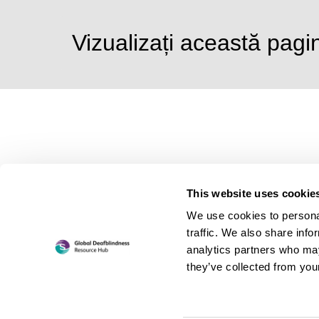
Vizualizați această pagin
This website uses cookie
We use cookies to personal
traffic. We also share info
analytics partners who may
Vizitați site-ul nostru
they’ve collected from your
împărtășește-ne feedback-ul tău
conta