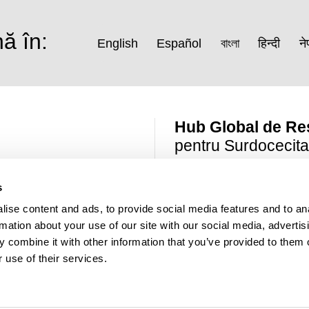
ă în:
English
Español
বাংলা
हिन्दी
ने
Hub Global de Re
pentru Surdocecita
Susținut de:
s
ise content and ads, to provide social media features and to an
rmation about your use of our site with our social media, advertis
 combine it with other information that you’ve provided to them o
© Sense Internațional 2026 Numărul
 use of their services.
ctați-ne