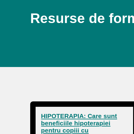
Resurse de for
HIPOTERAPIA: Care sunt
beneficiile hipoterapiei
pentru copiii cu