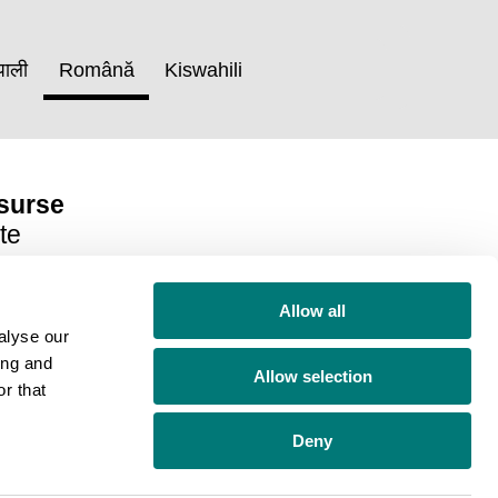
पाली
Română
Kiswahili
surse
te
Allow all
alyse our
ing and
Allow selection
r that
 de identificare al organizației caritabile:1076497
Deny