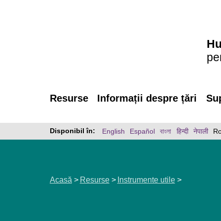
Hu
pe
Resurse
Informații despre țări
Sup
Disponibil în:
English
Español
বাংলা
हिन्दी
नेपाली
R
Acasă
Resurse
Instrumente utile