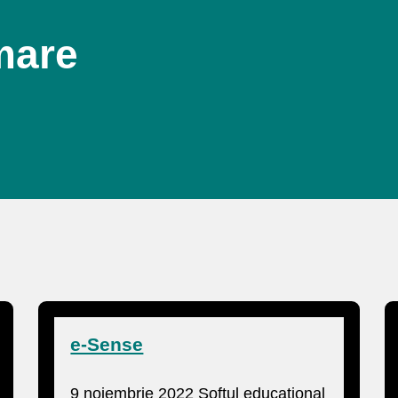
mare
e-Sense
9 noiembrie 2022 Softul educațional