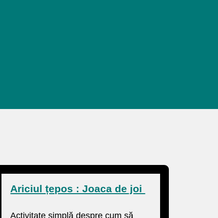
Ariciul țepos : Joaca de joi
Activitate simplă despre cum să