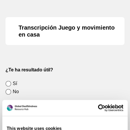
Transcripción Juego y movimiento
en casa
¿Te ha resultado útil?
¿Te
Sí
ha
No
resultado
¿Algún comentario o sugerencia adicional que le
útil?
gustaria agregar?
This website uses cookies