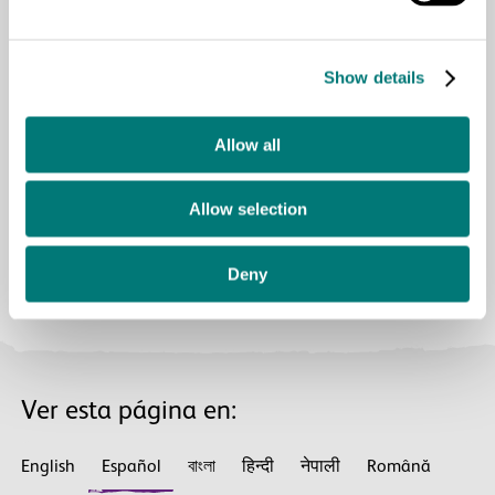
La Sordoceguera en el síndrome de Usher:
Perspectiva fisiopatológica, clínica y retos
genéticos
Show details
Estudiantes de medicina, profesionales de la
salud, investigadores y responsables de políticas
Allow all
públicas
Allow selection
Deny
Ver esta página en:
English
Español
বাংলা
हिन्दी
नेपाली
Română