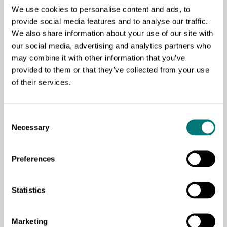
acceder a servicios del CONADIS, la OMAPED y
We use cookies to personalise content and ads, to
provide social media features and to analyse our traffic.
redes de apoyo entre pares.
We also share information about your use of our site with
our social media, advertising and analytics partners who
may combine it with other information that you’ve
provided to them or that they’ve collected from your use
of their services.
¿Qué es la sordoceguera?
Esta página explica qué es la sordoceguera,
Consent
Necessary
Selection
incluidos los diferentes tipos de sordoceguera, el
diagnóstico, el tratamiento de las causas
Preferences
subyacentes y el manejo de la afección.
Statistics
Marketing