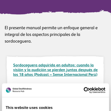
El presente manual permite un enfoque general e
integral de los aspectos principales de la
sordoceguera.
Sordoceguera adquirida en adultos: cuando la
visión y la audición se pierden juntas después de
los 18 años (Podcast – Sense Internacional Perú)
Episodio de podcast que aborda la sordoceguera
adquirida en adultos en el Perú, explica sus cinco
causas más frecuentes, cuatro señales de alerta
This website uses cookies
que suelen ignorarse y orientación práctica para