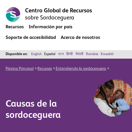
Centro Global de Recursos
sobre Sordoceguera
Recursos
Información por país
Soporte de accesibilidad
Acerca de nosotros
Disponible en:
English
Español
বাংলা
हिन्दी
नेपाली
Română
Kiswahili
Página Principal
Recursos
Entendiendo la sordoceguera
Causas de la
sordoceguera