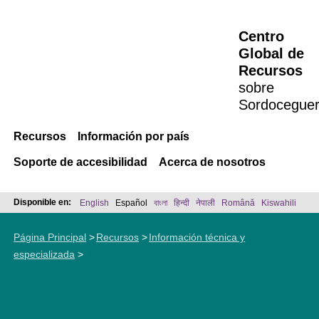
Centro
Global de
Recursos
sobre
Sordocegue
Recursos
Información por país
Soporte de accesibilidad
Acerca de nosotros
Disponible en:
English
Español
বাংলা
हिन्दी
नेपाली
Română
Kiswahili
Página Principal
Recursos
Información técnica y
especializada