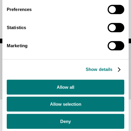
Preferences
Statistics
Marketing
Ver esta página en:
Show details
English
Español
বাংলা
हिन्दी
नेपाली
Română
Kiswahili
Allow all
Allow selection
Deny