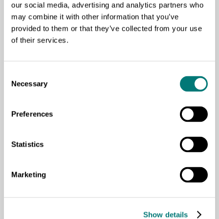
श्रवणदृष्टि विहीनता भनेको के हो
our social media, advertising and analytics partners who
may combine it with other information that you’ve
यो पेजमा श्रवणदृष्टि विहीनताका बारेमा व्याख्या गरिएको छ ।
provided to them or that they’ve collected from your use
of their services.
यसमा श्रवणदृष्टि विहीनताका विभिन्न प्रकारहरूबारे पनि
जानकारी समावेश छ । साथै, भरखरै जन्मेको बालबालिका र
वयस्कमा यसका कारणहरू, यसको निदान, यसका लक्षणहरू र
Consent
यसको अन्तर्निहित कारणको उपचार र अवस्थाको
Necessary
Selection
व्यवस्थापनबारे पनि जानकारी छ ।
Preferences
Statistics
किशोरावस्थामा नै परिवार नियोजनका साधनहरू लगायत
प्रजनन स्वास्थ्य सम्बन्धी जानकारी किन जरूरी छ?
Marketing
स्रोतले किशोर किशोरीहरूको अत्यावश्यक प्रजनन स्वास्थ्य
सेवाहरूमा पहुँचको अधिकारलाई जोड दिन्छ ।
Show details